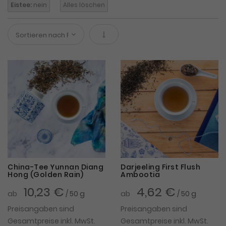
Eistee:
nein
Alles löschen
In absteigender Reihenfolge
China-Tee Yunnan Diang
Darjeeling First Flush
Hong (Golden Rain)
Ambootia
10,23 €
4,62 €
ab
/ 50 g
ab
/ 50 g
Preisangaben sind
Preisangaben sind
Gesamtpreise inkl. MwSt.
Gesamtpreise inkl. MwSt.