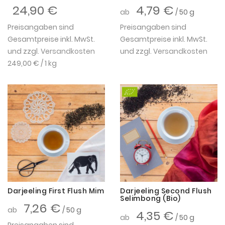
24,90 €
4,79 €
ab
/ 50 g
Preisangaben sind
Preisangaben sind
Gesamtpreise inkl. MwSt.
Gesamtpreise inkl. MwSt.
und zzgl.
Versandkosten
und zzgl.
Versandkosten
249,00 €
/ 1 kg
Darjeeling First Flush Mim
Darjeeling Second Flush
Selimbong (Bio)
7,26 €
ab
/ 50 g
4,35 €
ab
/ 50 g
Preisangaben sind