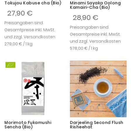
Tokujou Kabuse cha (Bio)
Minami Sayaka Oolong
Kamairi-Cha (Bio)
27,90 €
28,90 €
Preisangaben sind
Preisangaben sind
Gesamtpreise inkl. MwSt.
Gesamtpreise inkl. MwSt.
und zzgl.
Versandkosten
und zzgl.
Versandkosten
279,00 €
/ 1 kg
578,00 €
/ 1 kg
Morimoto Fukamushi
Darjeeling Second Flush
Sencha (Bio)
Risheehat